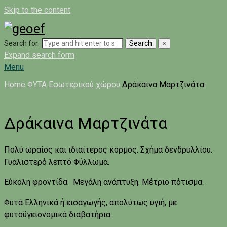
Skip to the content
Search for:
Search
×
Expand search form
Menu
Home
ΦΥΤΑ
Εσωτερικού χώρου
Δράκαινα Μαρτζινάτα
Δράκαινα Μαρτζινάτα
Πολύ ωραίος και ιδιαίτερος κορμός. Σχήμα δενδρυλλίου.
Γυαλιστερό λεπτό Φύλλωμα.
Εύκολη φροντίδα. Μεγάλη ανάπτυξη. Μέτριο πότισμα.
Φυτά Ελληνικά ή εισαγωγής, απολύτως υγιή, με
φυτοϋγειονομικά διαβατήρια.