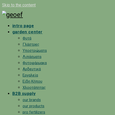
Skip to the content
intro page
garden center
Φυτά
Γλάστρες
Υποστρώματα
Λιπάσματα
Φυτοφάρμακα
Αρδευτικά
Εργαλεία
Είδη Κήπου
Χλοοτάπητας
B2B supply
our brands
our products
pro fertilizers