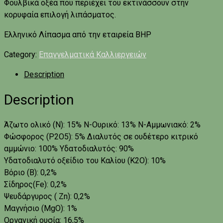
Φουλβικά οξέα που περιέχει του εκτινάσσουν στην
κορυφαία επιλογή λιπάσματος.
Ελληνικό Λίπασμα από την εταιρεία ΒΗΡ
Category:
Επαγγελματικά Καλλιεργειών
Description
Description
Άζωτο ολικό (Ν): 15% N-Ουρικό: 13% N-Αμμωνιακό: 2%
Φώσφορος (P2O5): 5% Διαλυτός σε ουδέτερο κιτρικό
αμμώνιο: 100% Υδατοδιαλυτός: 90%
Υδατοδιαλυτό οξείδιο του Καλίου (K2O): 10%
Βόριο (B): 0,2%
Σίδηρος(Fe): 0,2%
Ψευδάργυρος ( Zn): 0,2%
Μαγνήσιο (MgO): 1%
Οργανική ουσία: 16,5%