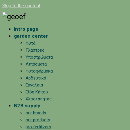
Skip to the content
intro page
garden center
Φυτά
Γλάστρες
Υποστρώματα
Λιπάσματα
Φυτοφάρμακα
Αρδευτικά
Εργαλεία
Είδη Κήπου
Χλοοτάπητας
B2B supply
our brands
our products
pro fertilizers