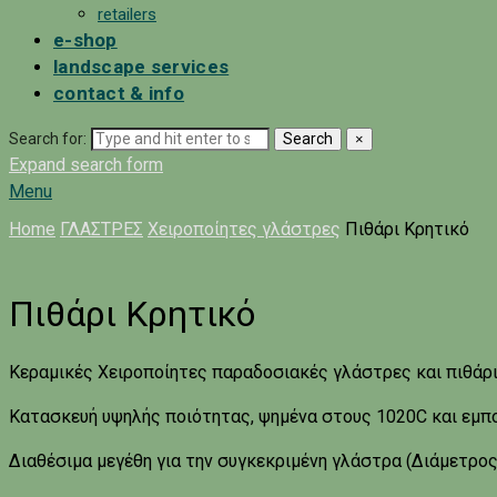
retailers
e-shop
landscape services
contact & info
Search for:
Search
×
Expand search form
Menu
Home
ΓΛΑΣΤΡΕΣ
Χειροποίητες γλάστρες
Πιθάρι Κρητικό
Πιθάρι Κρητικό
Κεραμικές Χειροποίητες παραδοσιακές γλάστρες και πιθάρι
Κατασκευή υψηλής ποιότητας, ψημένα στους 1020C και εμποτ
Διαθέσιμα μεγέθη για την συγκεκριμένη γλάστρα (Διάμετρος 