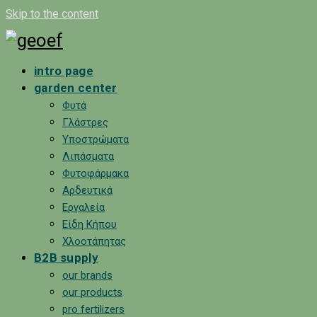
Skip to the content
intro page
garden center
Φυτά
Γλάστρες
Υποστρώματα
Λιπάσματα
Φυτοφάρμακα
Αρδευτικά
Εργαλεία
Είδη Κήπου
Χλοοτάπητας
B2B supply
our brands
our products
pro fertilizers