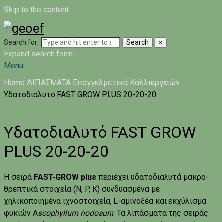
Skip to the content
Search for:
Search
×
Expand search form
Menu
Home
ΛΙΠΑΣΜΑΤΑ
Επαγγελματικά Καλλιεργειών
Υδατοδιαλυτό FAST GROW PLUS 20-20-20
Υδατοδιαλυτό FAST GROW
PLUS 20-20-20
Η σειρά
FAST-GROW plus
περιέχει υδατοδιαλυτά μακρο-
θρεπτικά στοιχεία (N, P, K) συνδυασμένα με
χηλικοποιημένα ιχνοστοιχεία, L-αμινοξέα και εκχύλισμα
φυκιών A
scophyllum nodosum
. Τα λιπάσματα της σειράς