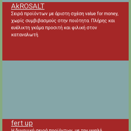
AkROSALT
Σειρά προϊόντων με άριστη σχέση value for money,
χωρίς συμβιβασμούς στην ποιότητα. Πλήρης και
ευέλικτη γκάμα προσιτή και φιλική στον
καταναλωτή.
fert up
Η δυναμική σειρά προϊόντων, με την υψηλή