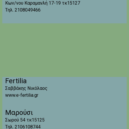
Κων/νου Καραμανλή 17-19 τκ15127
Tηλ. 2108049466
Fertilia
Σαββάκης Νικόλαος
www.e-fertilia.gr
Μαρούσι
Σωρού 54 τκ15125
Tηλ. 2106108744