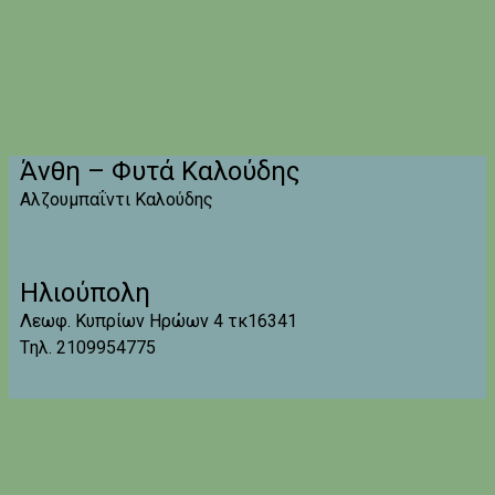
Άνθη – Φυτά Καλούδης
Αλζουμπαΐντι Καλούδης
Ηλιούπολη
Λεωφ. Κυπρίων Ηρώων 4 τκ16341
Tηλ. 2109954775