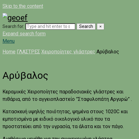
Skip to the content
Search for:
Search
×
Expand search form
Menu
Home
ΓΛΑΣΤΡΕΣ
Χειροποίητες γλάστρες
Αρύβαλος
Αρύβαλος
Κεραμικές Χειροποίητες παραδοσιακές γλάστρες και
πιθάρια, από το αγγειοπλαστείο ”Σταφυλοπάτη Αργυρώ” .
Κατασκευή υψηλής ποιότητας, ψημένα στους 1020C και
εμποτισμένα με ειδικό οικολογικό υλικό που τα
προστατεύει από την υγρασία, τα άλατα και τον πάγο.
Διαθέσιμα μεγέθη για την συγκεκριμένη γλάστρα