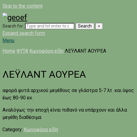
Skip to the content
Search for:
Search
×
Expand search form
Menu
Home
ΦΥΤΑ
Κωνοφόρα είδη
ΛΕΫΛΑΝΤ ΑΟΥΡΕΑ
ΛΕΫΛΑΝΤ ΑΟΥΡΕΑ
αφορά φυτά αρχικού μεγέθους σε γλάστρα 5-7 λτ. και ύψος
έως 80-90 εκ.
Αναλόγως την εποχή είναι πιθανό να υπάρχουν και άλλα
μεγέθη διαθέσιμα
Category:
Κωνοφόρα είδη