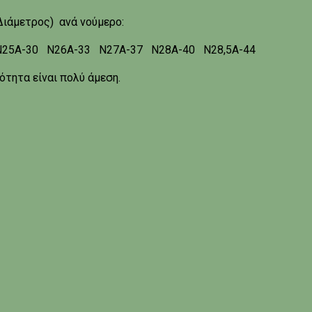
Διάμετρος) ανά νούμερο:
Ν25Α-30 Ν26Α-33 Ν27Α-37 Ν28Α-40 Ν28,5Α-44
ότητα είναι πολύ άμεση.