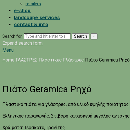
retailers
e-shop
landscape services
contact & info
Search for:
Search
×
Expand search form
Menu
Home
ΓΛΑΣΤΡΕΣ
Πλαστικές Γλάστρες
Πιάτο Geramica Ρηχό
Πιάτο Geramica Ρηχό
Πλαστικά πιάτα για γλάστρες, από υλικό υψηλής ποιότητας α
Ελληνικής παραγωγής. Στιβαρή κατασκευή μεγάλης αντοχής
Χρώματα: Τερακότα, Γρανίτης.