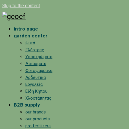
Skip to the content
intro page
garden center
Φυτά
Γλάστρες
Υποστρώματα
Λιπάσματα
Φυτοφάρμακα
Αρδευτικά
Εργαλεία
Είδη Κήπου
Χλοοτάπητας
B2B supply
our brands
our products
pro fertilizers