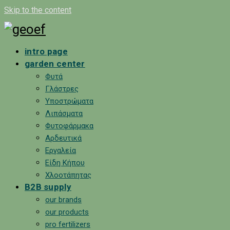
Skip to the content
intro page
garden center
Φυτά
Γλάστρες
Υποστρώματα
Λιπάσματα
Φυτοφάρμακα
Αρδευτικά
Εργαλεία
Είδη Κήπου
Χλοοτάπητας
B2B supply
our brands
our products
pro fertilizers