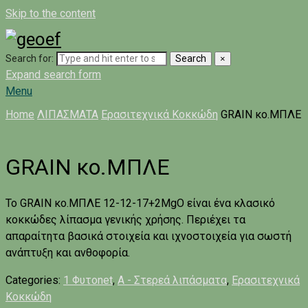
Skip to the content
Search for:
Search
×
Expand search form
Menu
Home
ΛΙΠΑΣΜΑΤΑ
Ερασιτεχνικά Κοκκώδη
GRAIN κο.ΜΠΛΕ
GRAIN κο.ΜΠΛΕ
Το GRAIN κο.ΜΠΛΕ 12-12-17+2MgO είναι ένα κλασικό
κοκκώδες λίπασμα γενικής χρήσης. Περιέχει τα
απαραίτητα βασικά στοιχεία και ιχνοστοιχεία για σωστή
ανάπτυξη και ανθοφορία.
Categories:
1 Φυτοnet
,
A - Στερεά λιπάσματα
,
Ερασιτεχνικά
Κοκκώδη