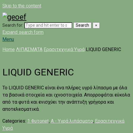
Skip to the content
Search for:
Search
×
Expand search form
Menu
Home
ΛΙΠΑΣΜΑΤΑ
Ερασιτεχνικά Υγρά
LIQUID GENERIC
LIQUID GENERIC
Το LIQUID GENERIC είναι ένα πλήρες υγρό λίπασμα με όλα
τα βασικά στοιχεία και ιχνοστοιχεία. Απορροφάται εύκολα
από τα φυτά και ενισχύει την ανάπτυξη γρήγορα και
αποτελεσματικά.
Categories:
1 Φυτοnet
,
A - Υγρά λιπάσματα
,
Ερασιτεχνικά
Υγρά