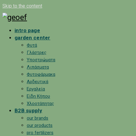
Skip to the content
intro page
garden center
Φυτά
Γλάστρες
Υποστρώματα
Λιπάσματα
Φυτοφάρμακα
Αρδευτικά
Εργαλεία
Είδη Κήπου
Χλοοτάπητας
B2B supply
our brands
our products
pro fertilizers