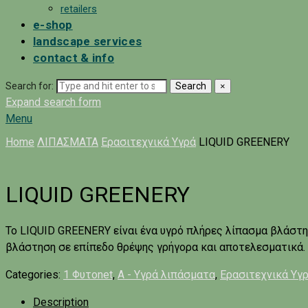
retailers
e-shop
landscape services
contact & info
Search for:
Search
×
Expand search form
Menu
Home
ΛΙΠΑΣΜΑΤΑ
Ερασιτεχνικά Υγρά
LIQUID GREENERY
LIQUID GREENERY
Το LIQUID GREENERY είναι ένα υγρό πλήρες λίπασμα βλάστησ
βλάστηση σε επίπεδο θρέψης γρήγορα και αποτελεσματικά.
Categories:
1 Φυτοnet
,
A - Υγρά λιπάσματα
,
Ερασιτεχνικά Υγ
Description