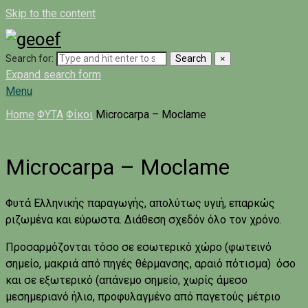
Skip to the content
Search for:
Search
×
Expand search form
Menu
Home
ΦΥΤΑ
Φίκοι
Microcarpa – Moclame
Microcarpa – Moclame
Φυτά Ελληνικής παραγωγής, απολύτως υγιή, επαρκώς
ριζωμένα και εύρωστα. Διάθεση σχεδόν όλο τον χρόνο.
Προσαρμόζονται τόσο σε εσωτερικό χώρο (φωτεινό
σημείο, μακριά από πηγές θέρμανσης, αραιό πότισμα) όσο
και σε εξωτερικό (απάνεμο σημείο, χωρίς άμεσο
μεσημεριανό ήλιο, προφυλαγμένο από παγετούς μέτριο