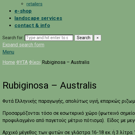
retailers
e-shop
landscape services
contact & info
Search for:
Search
×
Expand search form
Menu
Home
ΦΥΤΑ
Φίκοι
Rubiginosa – Australis
Rubiginosa – Australis
Φυτά Ελληνικής παραγωγής, απολύτως υγιή, επαρκώς ριζωμέ
Προσαρμόζονται τόσο σε εσωτερικό χώρο (φωτεινό σημείο, 
προφυλαγμένο από παγετούς μέτριο πότισμα). Είδος με μεγά
Αρχικό μέγεθος των φυτών σε γλάστρα 16-18 εκ. ή 3 λίτρα.