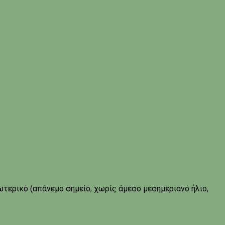
τερικό (απάνεμο σημείο, χωρίς άμεσο μεσημεριανό ήλιο,