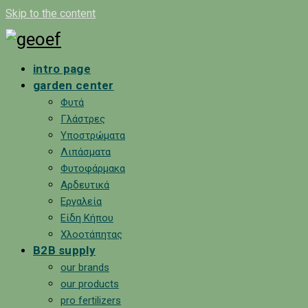
Skip to the content
intro page
garden center
Φυτά
Γλάστρες
Υποστρώματα
Λιπάσματα
Φυτοφάρμακα
Αρδευτικά
Εργαλεία
Είδη Κήπου
Χλοοτάπητας
B2B supply
our brands
our products
pro fertilizers