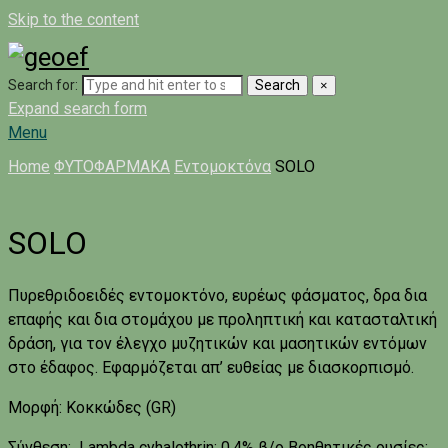
Skip to the content
Search for:
Search
×
Expand search form
Menu
Home
ΦΥΤΟΦΑΡΜΑΚΑ
Εντομοκτόνα
SOLO
SOLO
Πυρεθριδοειδές εντομοκτόνο, ευρέως φάσματος, δρα δια
επαφής και δια στομάχου με προληπτική και κατασταλτική
δράση, για τον έλεγχο μυζητικών και μασητικών εντόμων
στο έδαφος. Εφαρμόζεται απ’ ευθείας με διασκορπισμό.
Μορφή: Κοκκώδες (GR)
Σύνθεση: Lambda cyhalothrin: 0.4% β/ο Βοηθητικές ουσίες: